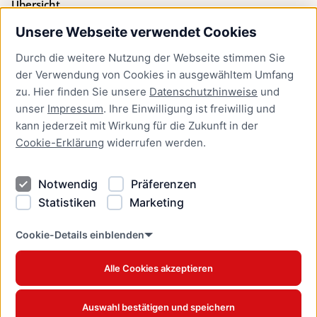
Übersicht
Unsere Webseite verwendet Cookies
Bürgerservice
Durch die weitere Nutzung der Webseite stimmen Sie
Presse
der Verwendung von Cookies in ausgewähltem Umfang
Newsletter Lübeck:kompakt
zu. Hier finden Sie unsere
Datenschutzhinweise
und
unser
Impressum
. Ihre Einwilligung ist freiwillig und
Kontakt
kann jederzeit mit Wirkung für die Zukunft in der
Cookie-Erklärung
widerrufen werden.
Kontakt
Impressum
Notwendig
Präferenzen
Datenschutzhinweise
Statistiken
Marketing
Barrierefreiheit
Cookie Erklärung
Cookie-Details einblenden
Alle Cookies akzeptieren
Offizielles Stadtportal © 2026
www.luebeck.de
Auswahl bestätigen und speichern