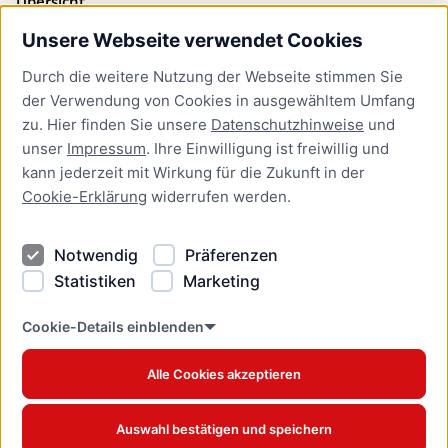
Übersicht
Unsere Webseite verwendet Cookies
Bürgerservice
Durch die weitere Nutzung der Webseite stimmen Sie
Presse
der Verwendung von Cookies in ausgewähltem Umfang
Newsletter Lübeck:kompakt
zu. Hier finden Sie unsere
Datenschutzhinweise
und
unser
Impressum
. Ihre Einwilligung ist freiwillig und
Kontakt
kann jederzeit mit Wirkung für die Zukunft in der
Cookie-Erklärung
widerrufen werden.
Kontakt
Impressum
Notwendig
Präferenzen
Datenschutzhinweise
Statistiken
Marketing
Barrierefreiheit
Cookie Erklärung
Cookie-Details einblenden
Alle Cookies akzeptieren
Offizielles Stadtportal © 2026
www.luebeck.de
Auswahl bestätigen und speichern