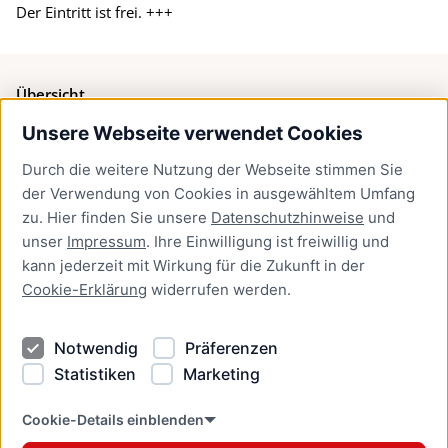
Der Eintritt ist frei. +++
Übersicht
Unsere Webseite verwendet Cookies
Bürgerservice
Durch die weitere Nutzung der Webseite stimmen Sie
Presse
der Verwendung von Cookies in ausgewähltem Umfang
Newsletter Lübeck:kompakt
zu. Hier finden Sie unsere
Datenschutzhinweise
und
unser
Impressum
. Ihre Einwilligung ist freiwillig und
Kontakt
kann jederzeit mit Wirkung für die Zukunft in der
Cookie-Erklärung
widerrufen werden.
Kontakt
Impressum
Notwendig
Präferenzen
Datenschutzhinweise
Statistiken
Marketing
Barrierefreiheit
Cookie Erklärung
Cookie-Details einblenden