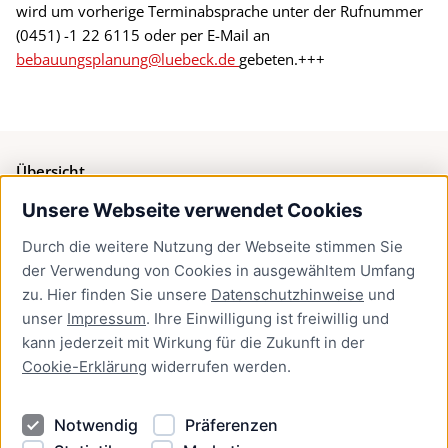
wird um vorherige Terminabsprache unter der Rufnummer
(0451) -1 22 6115 oder per E-Mail an
bebauungsplanung@luebeck.de
gebeten.+++
Übersicht
Unsere Webseite verwendet Cookies
Bürgerservice
Durch die weitere Nutzung der Webseite stimmen Sie
Presse
der Verwendung von Cookies in ausgewähltem Umfang
Newsletter Lübeck:kompakt
zu. Hier finden Sie unsere
Datenschutzhinweise
und
unser
Impressum
. Ihre Einwilligung ist freiwillig und
Kontakt
kann jederzeit mit Wirkung für die Zukunft in der
Cookie-Erklärung
widerrufen werden.
Kontakt
Impressum
Notwendig
Präferenzen
Datenschutzhinweise