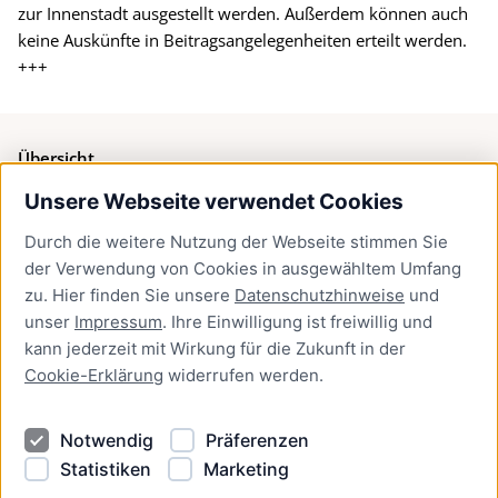
zur Innenstadt ausgestellt werden. Außerdem können auch
keine Auskünfte in Beitragsangelegenheiten erteilt werden.
+++
Übersicht
Unsere Webseite verwendet Cookies
Bürgerservice
Durch die weitere Nutzung der Webseite stimmen Sie
Presse
der Verwendung von Cookies in ausgewähltem Umfang
Newsletter Lübeck:kompakt
zu. Hier finden Sie unsere
Datenschutzhinweise
und
unser
Impressum
. Ihre Einwilligung ist freiwillig und
Kontakt
kann jederzeit mit Wirkung für die Zukunft in der
Cookie-Erklärung
widerrufen werden.
Kontakt
Impressum
Notwendig
Präferenzen
Datenschutzhinweise
Statistiken
Marketing
Barrierefreiheit