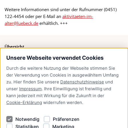
Weitere Informationen sind unter der Rufnummer (0451)
122-4454 oder per E-Mail an
aktivitaeten-im-
alter@luebeck.de
erhältlich. +++
Übersicht
Unsere Webseite verwendet Cookies
Bürgerservice
Durch die weitere Nutzung der Webseite stimmen Sie
Presse
der Verwendung von Cookies in ausgewähltem Umfang
Newsletter Lübeck:kompakt
zu. Hier finden Sie unsere
Datenschutzhinweise
und
unser
Impressum
. Ihre Einwilligung ist freiwillig und
Kontakt
kann jederzeit mit Wirkung für die Zukunft in der
Cookie-Erklärung
widerrufen werden.
Kontakt
Impressum
Notwendig
Präferenzen
Datenschutzhinweise
Statistiken
Marketing