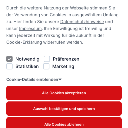
Durch die weitere Nutzung der Webseite stimmen Sie
Presse
der Verwendung von Cookies in ausgewähltem Umfang
Newsletter Lübeck:kompakt
zu. Hier finden Sie unsere
Datenschutzhinweise
und
unser
Impressum
. Ihre Einwilligung ist freiwillig und
Kontakt
kann jederzeit mit Wirkung für die Zukunft in der
Cookie-Erklärung
widerrufen werden.
Kontakt
Impressum
Notwendig
Präferenzen
Datenschutzhinweise
Statistiken
Marketing
Barrierefreiheit
Cookie Erklärung
Cookie-Details einblenden
Alle Cookies akzeptieren
Offizielles Stadtportal © 2026
www.luebeck.de
Auswahl bestätigen und speichern
Alle Cookies ablehnen