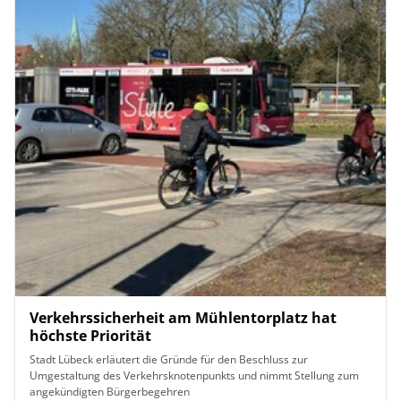
Verkehrssicherheit am Mühlentorplatz hat
höchste Priorität
Stadt Lübeck erläutert die Gründe für den Beschluss zur
Umgestaltung des Verkehrsknotenpunkts und nimmt Stellung zum
angekündigten Bürgerbegehren