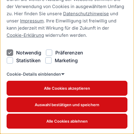
der Verwendung von Cookies in ausgewähltem Umfang
zu. Hier finden Sie unsere
Datenschutzhinweise
und
unser
Impressum
. Ihre Einwilligung ist freiwillig und
kann jederzeit mit Wirkung für die Zukunft in der
Cookie-Erklärung
widerrufen werden.
Notwendig
Präferenzen
Statistiken
Marketing
Cookie-Details einblenden
Neubau der Bushaltestelle St. Hubertus startet
Alle Cookies akzeptieren
Ab 20. April starten die Arbeiten an der Haltestelle stadteinwärts an
der Ratzeburger Landstraße
Auswahl bestätigen und speichern
VERÖFFENTLICHT AM 17.04.2026
02.04.2026
Alle Cookies ablehnen