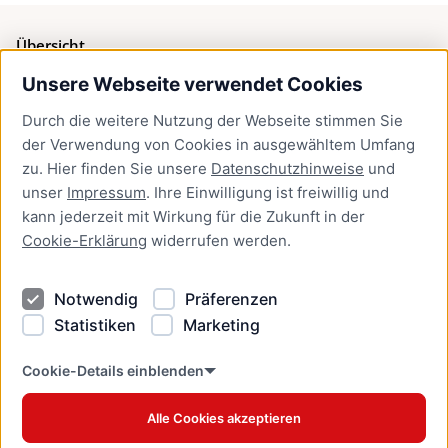
Übersicht
Unsere Webseite verwendet Cookies
Bürgerservice
Durch die weitere Nutzung der Webseite stimmen Sie
Presse
der Verwendung von Cookies in ausgewähltem Umfang
Newsletter Lübeck:kompakt
zu. Hier finden Sie unsere
Datenschutzhinweise
und
unser
Impressum
. Ihre Einwilligung ist freiwillig und
Kontakt
kann jederzeit mit Wirkung für die Zukunft in der
Cookie-Erklärung
widerrufen werden.
Kontakt
Impressum
Notwendig
Präferenzen
Datenschutzhinweise
Statistiken
Marketing
Barrierefreiheit
Cookie Erklärung
Cookie-Details einblenden
Alle Cookies akzeptieren
Offizielles Stadtportal © 2026
www.luebeck.de