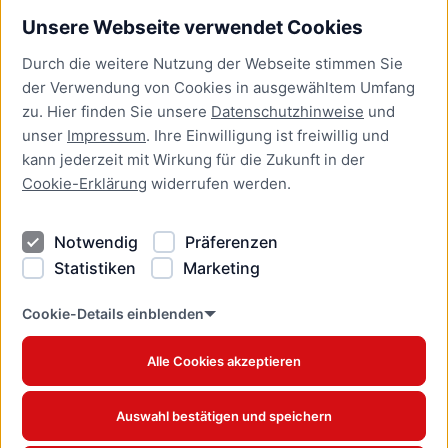
Unsere Webseite verwendet Cookies
Bürgerservice
Durch die weitere Nutzung der Webseite stimmen Sie
Presse
der Verwendung von Cookies in ausgewähltem Umfang
Newsletter Lübeck:kompakt
zu. Hier finden Sie unsere
Datenschutzhinweise
und
unser
Impressum
. Ihre Einwilligung ist freiwillig und
Kontakt
kann jederzeit mit Wirkung für die Zukunft in der
Cookie-Erklärung
widerrufen werden.
Kontakt
Impressum
Notwendig
Präferenzen
Datenschutzhinweise
Statistiken
Marketing
Barrierefreiheit
Cookie Erklärung
Cookie-Details einblenden
Alle Cookies akzeptieren
Offizielles Stadtportal © 2026
www.luebeck.de
Auswahl bestätigen und speichern