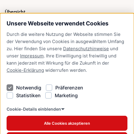
Übersicht
Unsere Webseite verwendet Cookies
Bürgerservice
Durch die weitere Nutzung der Webseite stimmen Sie
Presse
der Verwendung von Cookies in ausgewähltem Umfang
Newsletter Lübeck:kompakt
zu. Hier finden Sie unsere
Datenschutzhinweise
und
unser
Impressum
. Ihre Einwilligung ist freiwillig und
Kontakt
kann jederzeit mit Wirkung für die Zukunft in der
Cookie-Erklärung
widerrufen werden.
Kontakt
Impressum
Notwendig
Präferenzen
Datenschutzhinweise
Statistiken
Marketing
Barrierefreiheit
Cookie Erklärung
Cookie-Details einblenden
Alle Cookies akzeptieren
Offizielles Stadtportal © 2026
www.luebeck.de