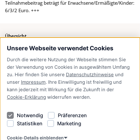
Teilnahmebeitrag beträgt für Erwachsene/Ermäßigte/Kinder:
6/3/2 Euro. +++
Übersicht
Unsere Webseite verwendet Cookies
Bürgerservice
Durch die weitere Nutzung der Webseite stimmen Sie
Presse
der Verwendung von Cookies in ausgewähltem Umfang
Newsletter Lübeck:kompakt
zu. Hier finden Sie unsere
Datenschutzhinweise
und
unser
Impressum
. Ihre Einwilligung ist freiwillig und
Kontakt
kann jederzeit mit Wirkung für die Zukunft in der
Cookie-Erklärung
widerrufen werden.
Kontakt
Impressum
Notwendig
Präferenzen
Datenschutzhinweise
Statistiken
Marketing
Barrierefreiheit
Cookie Erklärung
Cookie-Details einblenden