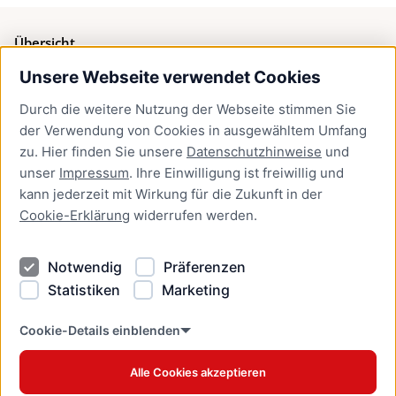
Übersicht
Unsere Webseite verwendet Cookies
Bürgerservice
Durch die weitere Nutzung der Webseite stimmen Sie
Presse
der Verwendung von Cookies in ausgewähltem Umfang
Newsletter Lübeck:kompakt
zu. Hier finden Sie unsere
Datenschutzhinweise
und
unser
Impressum
. Ihre Einwilligung ist freiwillig und
Kontakt
kann jederzeit mit Wirkung für die Zukunft in der
Cookie-Erklärung
widerrufen werden.
Kontakt
Impressum
Notwendig
Präferenzen
Datenschutzhinweise
Statistiken
Marketing
Barrierefreiheit
Cookie Erklärung
Cookie-Details einblenden
Alle Cookies akzeptieren
Offizielles Stadtportal © 2026
www.luebeck.de