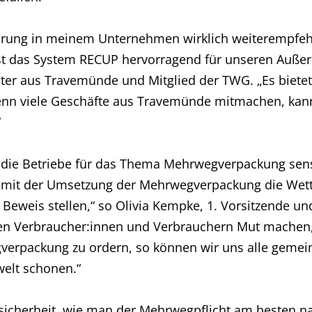
hrung in meinem Unternehmen wirklich weiterempfehle
t das System RECUP hervorragend für unseren Außer-H
ister aus Travemünde und Mitglied der TWG. „Es bietet
 wenn viele Geschäfte aus Travemünde mitmachen, ka
“
die Betriebe für das Thema Mehrwegverpackung sensib
en mit der Umsetzung der Mehrwegverpackung die Wet
Beweis stellen,“ so Olivia Kempke, 1. Vorsitzende un
en Verbraucher:innen und Verbrauchern Mut machen, 
egverpackung zu ordern, so können wir uns alle geme
elt schonen.“
nsicherheit, wie man der Mehrwegpflicht am besten n