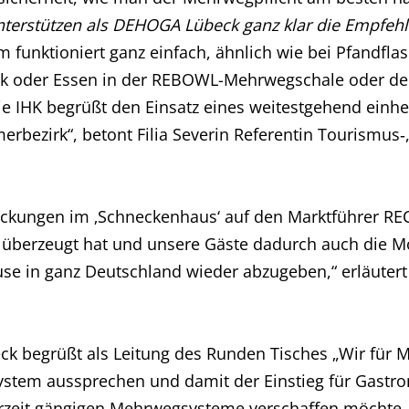
unterstützen als DEHOGA Lübeck ganz klar die Empfe
funktioniert ganz einfach, ähnlich wie bei Pfandfl
ränk oder Essen in der REBOWL-Mehrwegschale oder 
ie IHK begrüßt den Einsatz eines weitestgehend einh
bezirk“, betont Filia Severin Referentin Tourismus‑, 
ackungen im ‚Schneckenhaus‘ auf den Marktführer R
 überzeugt hat und unsere Gäste dadurch auch die M
use in ganz Deutschland wieder abzugeben,“ erläutert
eck begrüßt als Leitung des Runden Tisches „Wir für 
 System aussprechen und damit der Einstieg für Gastro
erzeit gängigen Mehrwegsysteme verschaffen möchte, 