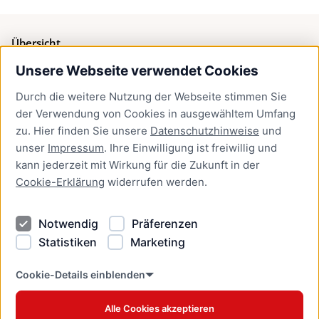
Übersicht
Unsere Webseite verwendet Cookies
Bürgerservice
Durch die weitere Nutzung der Webseite stimmen Sie
Presse
der Verwendung von Cookies in ausgewähltem Umfang
Newsletter Lübeck:kompakt
zu. Hier finden Sie unsere
Datenschutzhinweise
und
unser
Impressum
. Ihre Einwilligung ist freiwillig und
Kontakt
kann jederzeit mit Wirkung für die Zukunft in der
Cookie-Erklärung
widerrufen werden.
Kontakt
Impressum
Notwendig
Präferenzen
Datenschutzhinweise
Statistiken
Marketing
Barrierefreiheit
Cookie Erklärung
Cookie-Details einblenden
Alle Cookies akzeptieren
Offizielles Stadtportal © 2026