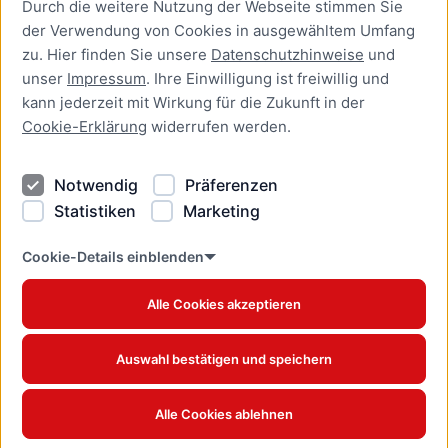
Durch die weitere Nutzung der Webseite stimmen Sie
Presse
der Verwendung von Cookies in ausgewähltem Umfang
Newsletter Lübeck:kompakt
zu. Hier finden Sie unsere
Datenschutzhinweise
und
unser
Impressum
. Ihre Einwilligung ist freiwillig und
Kontakt
kann jederzeit mit Wirkung für die Zukunft in der
Cookie-Erklärung
widerrufen werden.
Kontakt
Impressum
Notwendig
Präferenzen
Datenschutzhinweise
Statistiken
Marketing
Barrierefreiheit
Cookie Erklärung
Cookie-Details einblenden
Alle Cookies akzeptieren
Offizielles Stadtportal © 2026
www.luebeck.de
Auswahl bestätigen und speichern
Alle Cookies ablehnen