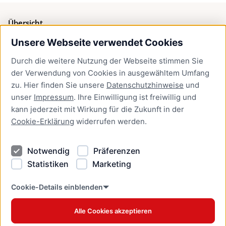
Übersicht
Unsere Webseite verwendet Cookies
Bürgerservice
Durch die weitere Nutzung der Webseite stimmen Sie
Presse
der Verwendung von Cookies in ausgewähltem Umfang
Newsletter Lübeck:kompakt
zu. Hier finden Sie unsere
Datenschutzhinweise
und
unser
Impressum
. Ihre Einwilligung ist freiwillig und
Kontakt
kann jederzeit mit Wirkung für die Zukunft in der
Cookie-Erklärung
widerrufen werden.
Kontakt
Impressum
Notwendig
Präferenzen
Datenschutzhinweise
Statistiken
Marketing
Barrierefreiheit
Cookie Erklärung
Cookie-Details einblenden
Alle Cookies akzeptieren
Offizielles Stadtportal © 2026
www.luebeck.de