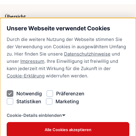
Übersicht
Unsere Webseite verwendet Cookies
Bürgerservice
Durch die weitere Nutzung der Webseite stimmen Sie
Presse
der Verwendung von Cookies in ausgewähltem Umfang
Newsletter Lübeck:kompakt
zu. Hier finden Sie unsere
Datenschutzhinweise
und
unser
Impressum
. Ihre Einwilligung ist freiwillig und
Kontakt
kann jederzeit mit Wirkung für die Zukunft in der
Cookie-Erklärung
widerrufen werden.
Kontakt
Impressum
Notwendig
Präferenzen
Datenschutzhinweise
Statistiken
Marketing
Barrierefreiheit
Cookie Erklärung
Cookie-Details einblenden
Alle Cookies akzeptieren
Offizielles Stadtportal © 2026