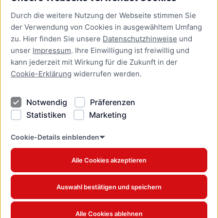
Bürgerservice
Durch die weitere Nutzung der Webseite stimmen Sie
Presse
der Verwendung von Cookies in ausgewähltem Umfang
Newsletter Lübeck:kompakt
zu. Hier finden Sie unsere
Datenschutzhinweise
und
unser
Impressum
. Ihre Einwilligung ist freiwillig und
Kontakt
kann jederzeit mit Wirkung für die Zukunft in der
Cookie-Erklärung
widerrufen werden.
Kontakt
Impressum
Notwendig
Präferenzen
Datenschutzhinweise
Statistiken
Marketing
Barrierefreiheit
Cookie Erklärung
Cookie-Details einblenden
Alle Cookies akzeptieren
Offizielles Stadtportal © 2026
www.luebeck.de
Auswahl bestätigen und speichern
Alle Cookies ablehnen