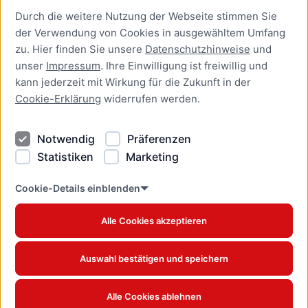
Durch die weitere Nutzung der Webseite stimmen Sie
Presse
der Verwendung von Cookies in ausgewähltem Umfang
Newsletter Lübeck:kompakt
zu. Hier finden Sie unsere
Datenschutzhinweise
und
unser
Impressum
. Ihre Einwilligung ist freiwillig und
Kontakt
kann jederzeit mit Wirkung für die Zukunft in der
Cookie-Erklärung
widerrufen werden.
Kontakt
Impressum
Notwendig
Präferenzen
Datenschutzhinweise
Statistiken
Marketing
Barrierefreiheit
Cookie Erklärung
Cookie-Details einblenden
Alle Cookies akzeptieren
Offizielles Stadtportal © 2026
www.luebeck.de
Auswahl bestätigen und speichern
Alle Cookies ablehnen