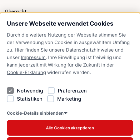
Übersicht
Unsere Webseite verwendet Cookies
Bürgerservice
Durch die weitere Nutzung der Webseite stimmen Sie
Presse
der Verwendung von Cookies in ausgewähltem Umfang
Newsletter Lübeck:kompakt
zu. Hier finden Sie unsere
Datenschutzhinweise
und
unser
Impressum
. Ihre Einwilligung ist freiwillig und
Kontakt
kann jederzeit mit Wirkung für die Zukunft in der
Cookie-Erklärung
widerrufen werden.
Kontakt
Impressum
Notwendig
Präferenzen
Datenschutzhinweise
Statistiken
Marketing
Barrierefreiheit
Cookie Erklärung
Cookie-Details einblenden
Alle Cookies akzeptieren
Offizielles Stadtportal © 2026
www.luebeck.de