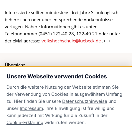
Interessierte sollten mindestens drei Jahre Schulenglisch
beherrschen oder über entsprechende Vorkenntnisse
verfügen. Nähere Informationen gibt es unter
Telefonnummer (0451) 122-40 28, 122-40 21 oder unter
der eMailadresse:
volkshochschule@luebeck.de
.+++
Übersicht
Unsere Webseite verwendet Cookies
Bürgerservice
Durch die weitere Nutzung der Webseite stimmen Sie
Presse
der Verwendung von Cookies in ausgewähltem Umfang
Newsletter Lübeck:kompakt
zu. Hier finden Sie unsere
Datenschutzhinweise
und
unser
Impressum
. Ihre Einwilligung ist freiwillig und
Kontakt
kann jederzeit mit Wirkung für die Zukunft in der
Cookie-Erklärung
widerrufen werden.
Kontakt