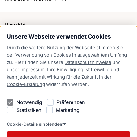
Übersicht
Unsere Webseite verwendet Cookies
Bürgerservice
Durch die weitere Nutzung der Webseite stimmen Sie
Presse
der Verwendung von Cookies in ausgewähltem Umfang
Newsletter Lübeck:kompakt
zu. Hier finden Sie unsere
Datenschutzhinweise
und
unser
Impressum
. Ihre Einwilligung ist freiwillig und
Kontakt
kann jederzeit mit Wirkung für die Zukunft in der
Cookie-Erklärung
widerrufen werden.
Kontakt
Impressum
Notwendig
Präferenzen
Datenschutzhinweise
Statistiken
Marketing
Barrierefreiheit
Cookie Erklärung
Cookie-Details einblenden