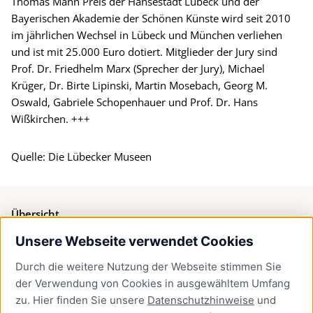
Thomas Mann Preis der Hansestadt Lübeck und der
Bayerischen Akademie der Schönen Künste wird seit 2010
im jährlichen Wechsel in Lübeck und München verliehen
und ist mit 25.000 Euro dotiert. Mitglieder der Jury sind
Prof. Dr. Friedhelm Marx (Sprecher der Jury), Michael
Krüger, Dr. Birte Lipinski, Martin Mosebach, Georg M.
Oswald, Gabriele Schopenhauer und Prof. Dr. Hans
Wißkirchen. +++
Quelle: Die Lübecker Museen
Übersicht
Unsere Webseite verwendet Cookies
Bürgerservice
Durch die weitere Nutzung der Webseite stimmen Sie
Presse
der Verwendung von Cookies in ausgewähltem Umfang
Newsletter Lübeck:kompakt
zu. Hier finden Sie unsere
Datenschutzhinweise
und