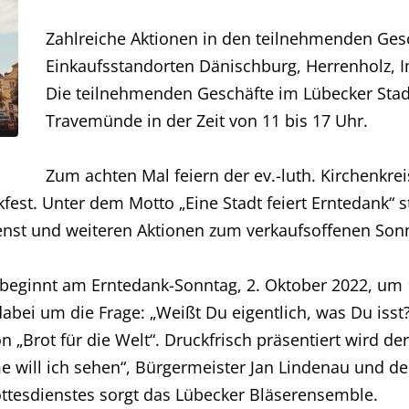
Zahlreiche Aktionen in den teilnehmenden Gesc
Einkaufsstandorten Dänischburg, Herrenholz, I
Die teilnehmenden Geschäfte im Lübecker Stadt
Travemünde in der Zeit von 11 bis 17 Uhr.
Zum achten Mal feiern der ev.-luth. Kirchenkre
st. Unter dem Motto „Eine Stadt feiert Erntedank“ s
st und weiteren Aktionen zum verkaufsoffenen Son
 beginnt am Erntedank-Sonntag, 2. Oktober 2022, um
 dabei um die Frage: „Weißt Du eigentlich, was Du iss
 „Brot für die Welt“. Druckfrisch präsentiert wird 
 will ich sehen“, Bürgermeister Jan Lindenau und der 
ottesdienstes sorgt das Lübecker Bläserensemble.