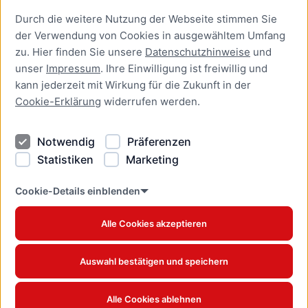
Durch die weitere Nutzung der Webseite stimmen Sie
Presse
der Verwendung von Cookies in ausgewähltem Umfang
Newsletter Lübeck:kompakt
zu. Hier finden Sie unsere
Datenschutzhinweise
und
unser
Impressum
. Ihre Einwilligung ist freiwillig und
Kontakt
kann jederzeit mit Wirkung für die Zukunft in der
Cookie-Erklärung
widerrufen werden.
Kontakt
Impressum
Notwendig
Präferenzen
Datenschutzhinweise
Statistiken
Marketing
Barrierefreiheit
Cookie Erklärung
Cookie-Details einblenden
Alle Cookies akzeptieren
Offizielles Stadtportal © 2026
www.luebeck.de
Auswahl bestätigen und speichern
Alle Cookies ablehnen