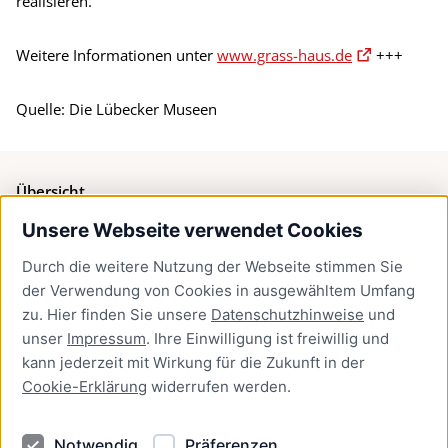
realisieren.“
Weitere Informationen unter
www.grass-haus.de
+++
Quelle: Die Lübecker Museen
Übersicht
Unsere Webseite verwendet Cookies
Bürgerservice
Durch die weitere Nutzung der Webseite stimmen Sie
Presse
der Verwendung von Cookies in ausgewähltem Umfang
Newsletter Lübeck:kompakt
zu. Hier finden Sie unsere
Datenschutzhinweise
und
unser
Impressum
. Ihre Einwilligung ist freiwillig und
Kontakt
kann jederzeit mit Wirkung für die Zukunft in der
Cookie-Erklärung
widerrufen werden.
Kontakt
Impressum
Notwendig
Präferenzen