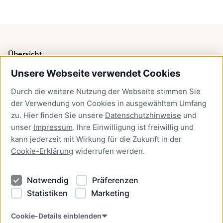
Übersicht
Unsere Webseite verwendet Cookies
Bürgerservice
Durch die weitere Nutzung der Webseite stimmen Sie
Presse
der Verwendung von Cookies in ausgewähltem Umfang
Newsletter Lübeck:kompakt
zu. Hier finden Sie unsere
Datenschutzhinweise
und
unser
Impressum
. Ihre Einwilligung ist freiwillig und
Kontakt
kann jederzeit mit Wirkung für die Zukunft in der
Cookie-Erklärung
widerrufen werden.
Kontakt
Impressum
Notwendig
Präferenzen
Datenschutzhinweise
Statistiken
Marketing
Barrierefreiheit
Cookie Erklärung
Cookie-Details einblenden