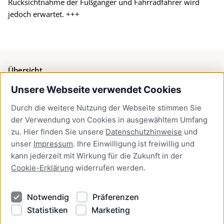
Rücksichtnahme der Fußgänger und Fahrradfahrer wird
jedoch erwartet. +++
Übersicht
Unsere Webseite verwendet Cookies
Bürgerservice
Durch die weitere Nutzung der Webseite stimmen Sie
Presse
der Verwendung von Cookies in ausgewähltem Umfang
Newsletter Lübeck:kompakt
zu. Hier finden Sie unsere
Datenschutzhinweise
und
unser
Impressum
. Ihre Einwilligung ist freiwillig und
Kontakt
kann jederzeit mit Wirkung für die Zukunft in der
Cookie-Erklärung
widerrufen werden.
Kontakt
Impressum
Notwendig
Präferenzen
Datenschutzhinweise
Statistiken
Marketing
Barrierefreiheit