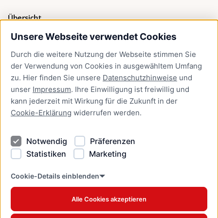
Übersicht
Unsere Webseite verwendet Cookies
Bürgerservice
Durch die weitere Nutzung der Webseite stimmen Sie
Presse
der Verwendung von Cookies in ausgewähltem Umfang
Newsletter Lübeck:kompakt
zu. Hier finden Sie unsere
Datenschutzhinweise
und
unser
Impressum
. Ihre Einwilligung ist freiwillig und
Kontakt
kann jederzeit mit Wirkung für die Zukunft in der
Cookie-Erklärung
widerrufen werden.
Kontakt
Impressum
Notwendig
Präferenzen
Datenschutzhinweise
Statistiken
Marketing
Barrierefreiheit
Cookie Erklärung
Cookie-Details einblenden
Alle Cookies akzeptieren
Offizielles Stadtportal © 2026
www.luebeck.de