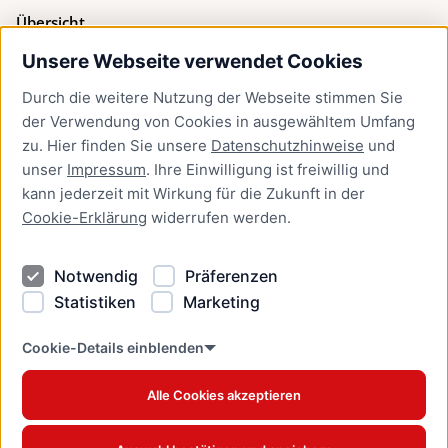
Übersicht
Unsere Webseite verwendet Cookies
Bürgerservice
Durch die weitere Nutzung der Webseite stimmen Sie
Presse
der Verwendung von Cookies in ausgewähltem Umfang
Newsletter Lübeck:kompakt
zu. Hier finden Sie unsere
Datenschutzhinweise
und
unser
Impressum
. Ihre Einwilligung ist freiwillig und
Kontakt
kann jederzeit mit Wirkung für die Zukunft in der
Cookie-Erklärung
widerrufen werden.
Kontakt
Impressum
Notwendig
Präferenzen
Datenschutzhinweise
Statistiken
Marketing
Barrierefreiheit
Cookie Erklärung
Cookie-Details einblenden
Alle Cookies akzeptieren
Offizielles Stadtportal © 2026
www.luebeck.de