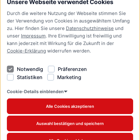
Unsere Webseite verwendet Cookies
Bürgerservice
Durch die weitere Nutzung der Webseite stimmen Sie
Presse
der Verwendung von Cookies in ausgewähltem Umfang
Newsletter Lübeck:kompakt
zu. Hier finden Sie unsere
Datenschutzhinweise
und
unser
Impressum
. Ihre Einwilligung ist freiwillig und
Kontakt
kann jederzeit mit Wirkung für die Zukunft in der
Cookie-Erklärung
widerrufen werden.
Kontakt
Impressum
Notwendig
Präferenzen
Datenschutzhinweise
Statistiken
Marketing
Barrierefreiheit
Cookie Erklärung
Cookie-Details einblenden
Alle Cookies akzeptieren
Offizielles Stadtportal © 2026
www.luebeck.de
Auswahl bestätigen und speichern