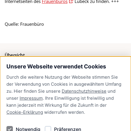
Internetseiten des
Frauenbüros
Lübeck zu finden. +++
Quelle: Frauenbüro
Übersicht
Unsere Webseite verwendet Cookies
Bürgerservice
Durch die weitere Nutzung der Webseite stimmen Sie
Presse
der Verwendung von Cookies in ausgewähltem Umfang
Newsletter Lübeck:kompakt
zu. Hier finden Sie unsere
Datenschutzhinweise
und
unser
Impressum
. Ihre Einwilligung ist freiwillig und
Kontakt
kann jederzeit mit Wirkung für die Zukunft in der
Cookie-Erklärung
widerrufen werden.
Kontakt
Impressum
Notwendig
Präferenzen
Datenschutzhinweise