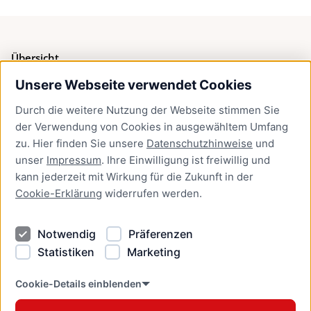
Übersicht
Unsere Webseite verwendet Cookies
Bürgerservice
Durch die weitere Nutzung der Webseite stimmen Sie
Presse
der Verwendung von Cookies in ausgewähltem Umfang
Newsletter Lübeck:kompakt
zu. Hier finden Sie unsere
Datenschutzhinweise
und
unser
Impressum
. Ihre Einwilligung ist freiwillig und
Kontakt
kann jederzeit mit Wirkung für die Zukunft in der
Cookie-Erklärung
widerrufen werden.
Kontakt
Impressum
Notwendig
Präferenzen
Datenschutzhinweise
Statistiken
Marketing
Barrierefreiheit
Cookie Erklärung
Cookie-Details einblenden