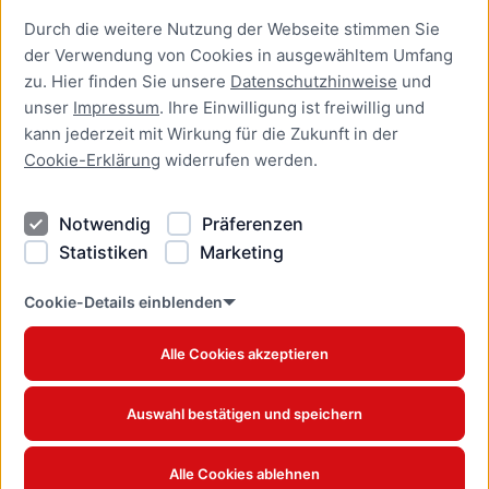
Durch die weitere Nutzung der Webseite stimmen Sie
Presse
der Verwendung von Cookies in ausgewähltem Umfang
Newsletter Lübeck:kompakt
zu. Hier finden Sie unsere
Datenschutzhinweise
und
unser
Impressum
. Ihre Einwilligung ist freiwillig und
Kontakt
kann jederzeit mit Wirkung für die Zukunft in der
Cookie-Erklärung
widerrufen werden.
Kontakt
Impressum
Notwendig
Präferenzen
Datenschutzhinweise
Statistiken
Marketing
Barrierefreiheit
Cookie Erklärung
Cookie-Details einblenden
Alle Cookies akzeptieren
Offizielles Stadtportal © 2026
www.luebeck.de
Auswahl bestätigen und speichern
Alle Cookies ablehnen