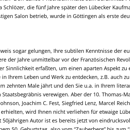
 Schlözer, die fünf Jahre später den Lübecker Kauf
gen Salon betrieb, wurde in Göttingen als erste deu
inweis sogar gelungen, Ihre subtilen Kenntnisse der e
e der Jahre unmittelbar vor der Französischen Revolut
der Sinnlichkeit erfaßten, um einen aparten Aspekt zu
e in Ihrem Leben und Werk zu entdecken, z.B. auch z
m zehnten Male jährt und den Sie u.a. in Ihrem liter
ein Staatsbegräbnis verewigen. Aber der 10. Thomas-M
hnson, Joachim C. Fest, Siegfried Lenz, Marcel Reic
erhielten, wird Ihnen nicht verliehen für etwaige Lüb
t 50jährigen Autor ist es bereits jetzt von eindrucksv
m 50. Geburtstag, also vom “Zauberberg” bis zum “Er