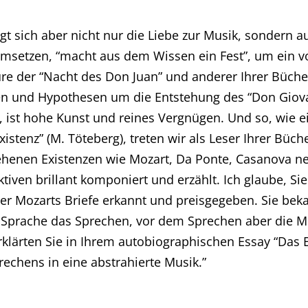
eigt sich aber nicht nur die Liebe zur Musik, sondern 
 umsetzen, “macht aus dem Wissen ein Fest”, um ein v
türe der “Nacht des Don Juan” und anderer Ihrer Büche
ten und Hypothesen um die Entstehung des “Don Giova
ist hohe Kunst und reines Vergnügen. Und so, wie ein 
xistenz” (M. Töteberg), treten wir als Leser Ihrer Büch
iehenen Existenzen wie Mozart, Da Ponte, Casanova ne
iven brillant komponiert und erzählt. Ich glaube, Si
er Mozarts Briefe erkannt und preisgegeben. Sie beka
er Sprache das Sprechen, vor dem Sprechen aber die Mu
rklärten Sie in Ihrem autobiographischen Essay “Das 
rechens in eine abstrahierte Musik.”