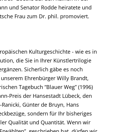
mann und Senator Rodde heiratete und
tsche Frau zum Dr. phil. promoviert.
uropäischen Kulturgeschichte - wie es in
ion, die Sie in Ihrer Künstlertrilogie
 ergänzen. Sicherlich gäbe es noch
u unserem Ehrenbürger Willy Brandt,
arischen Tagebuch “Blauer Weg” (1996)
ann-Preis der Hansestadt Lübeck, den
h-Ranicki, Günter de Bruyn, Hans
eckbezüge, sondern für Ihr bisheriges
oller Qualität und Quantität. Wenn wir
wählten”, geschrieben hat, dürfen wir