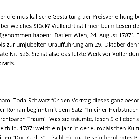
ber die musikalische Gestaltung der Preisverleihung b
r welches Stück? Vielleicht ist Ihnen beim Lesen de
fgenommen haben: “Datiert Wien, 24. August 1787”. 
 bis zur umjubelten Uraufführung am 29. Oktober den 
ate Nr. 526. Sie ist also das letzte Werk vor Vollendu
zarts.
amami Toda-Schwarz für den Vortrag dieses ganz beso
Der Roman beginnt mit dem Satz: “In einer Herbstnach
htbaren Traum”. Was sie träumte, lesen Sie lieber sel
eitbild. 1787: welch ein Jahr in der europäischen Kul
seinen “Don Carlos”. Tischbein malte sein berühmtes P