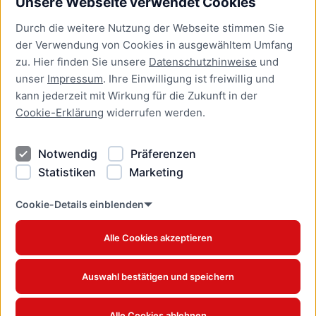
Unsere Webseite verwendet Cookies
Bürgerservice
Durch die weitere Nutzung der Webseite stimmen Sie
Presse
der Verwendung von Cookies in ausgewähltem Umfang
Newsletter Lübeck:kompakt
zu. Hier finden Sie unsere
Datenschutzhinweise
und
unser
Impressum
. Ihre Einwilligung ist freiwillig und
Kontakt
kann jederzeit mit Wirkung für die Zukunft in der
Cookie-Erklärung
widerrufen werden.
Kontakt
Impressum
Notwendig
Präferenzen
Datenschutzhinweise
Statistiken
Marketing
Barrierefreiheit
Cookie Erklärung
Cookie-Details einblenden
Alle Cookies akzeptieren
Offizielles Stadtportal © 2026
www.luebeck.de
Auswahl bestätigen und speichern
Alle Cookies ablehnen