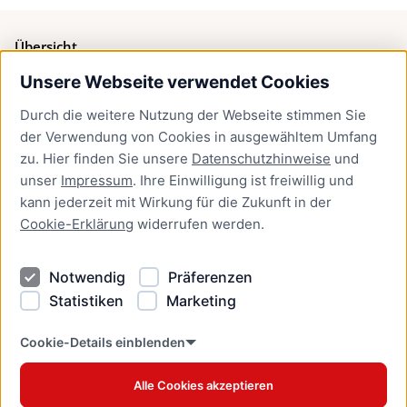
Übersicht
Unsere Webseite verwendet Cookies
Bürgerservice
Durch die weitere Nutzung der Webseite stimmen Sie
Presse
der Verwendung von Cookies in ausgewähltem Umfang
Newsletter Lübeck:kompakt
zu. Hier finden Sie unsere
Datenschutzhinweise
und
unser
Impressum
. Ihre Einwilligung ist freiwillig und
Kontakt
kann jederzeit mit Wirkung für die Zukunft in der
Cookie-Erklärung
widerrufen werden.
Kontakt
Impressum
Notwendig
Präferenzen
Datenschutzhinweise
Statistiken
Marketing
Barrierefreiheit
Cookie Erklärung
Cookie-Details einblenden
Alle Cookies akzeptieren
Offizielles Stadtportal © 2026