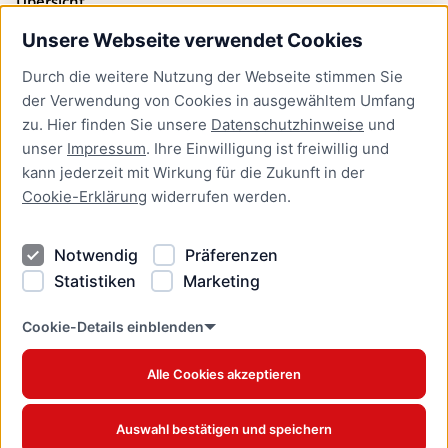
Übersicht
Unsere Webseite verwendet Cookies
Bürgerservice
Durch die weitere Nutzung der Webseite stimmen Sie
Presse
der Verwendung von Cookies in ausgewähltem Umfang
Newsletter Lübeck:kompakt
zu. Hier finden Sie unsere
Datenschutzhinweise
und
unser
Impressum
. Ihre Einwilligung ist freiwillig und
Kontakt
kann jederzeit mit Wirkung für die Zukunft in der
Cookie-Erklärung
widerrufen werden.
Kontakt
Impressum
Notwendig
Präferenzen
Datenschutzhinweise
Statistiken
Marketing
Barrierefreiheit
Cookie Erklärung
Cookie-Details einblenden
Alle Cookies akzeptieren
Offizielles Stadtportal © 2026
www.luebeck.de
Auswahl bestätigen und speichern