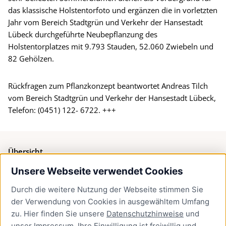
das klassische Holstentorfoto und ergänzen die in vorletzten
Jahr vom Bereich Stadtgrün und Verkehr der Hansestadt
Lübeck durchgeführte Neubepflanzung des
Holstentorplatzes mit 9.793 Stauden, 52.060 Zwiebeln und
82 Gehölzen.
Rückfragen zum Pflanzkonzept beantwortet Andreas Tilch
vom Bereich Stadtgrün und Verkehr der Hansestadt Lübeck,
Telefon: (0451) 122- 6722. +++
Übersicht
Unsere Webseite verwendet Cookies
Bürgerservice
Durch die weitere Nutzung der Webseite stimmen Sie
Presse
der Verwendung von Cookies in ausgewähltem Umfang
Newsletter Lübeck:kompakt
zu. Hier finden Sie unsere
Datenschutzhinweise
und
unser
Impressum
. Ihre Einwilligung ist freiwillig und