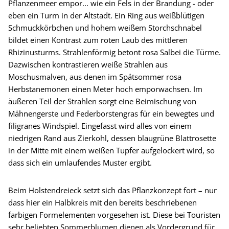
Pflanzenmeer empor... wie ein Fels in der Brandung - oder
eben ein Turm in der Altstadt. Ein Ring aus weißblütigen
Schmuckkörbchen und hohem weißem Storchschnabel
bildet einen Kontrast zum roten Laub des mittleren
Rhizinusturms. Strahlenförmig betont rosa Salbei die Türme.
Dazwischen kontrastieren weiße Strahlen aus
Moschusmalven, aus denen im Spätsommer rosa
Herbstanemonen einen Meter hoch emporwachsen. Im
äußeren Teil der Strahlen sorgt eine Beimischung von
Mähnengerste und Federborstengras für ein bewegtes und
filigranes Windspiel. Eingefasst wird alles von einem
niedrigen Rand aus Zierkohl, dessen blaugrüne Blattrosette
in der Mitte mit einem weißen Tupfer aufgelockert wird, so
dass sich ein umlaufendes Muster ergibt.
Beim Holstendreieck setzt sich das Pflanzkonzept fort – nur
dass hier ein Halbkreis mit den bereits beschriebenen
farbigen Formelementen vorgesehen ist. Diese bei Touristen
sehr beliebten Sommerblumen dienen als Vordergrund für