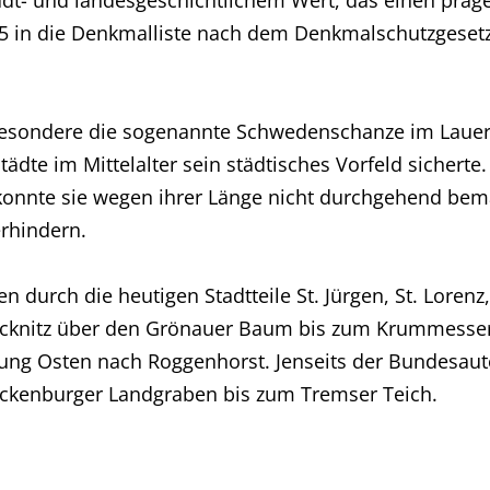
t- und landesgeschichtlichem Wert, das einen präge
15 in die Denkmalliste nach dem Denkmalschutzgesetz
esondere die sogenannte Schwedenschanze im Lauerhol
ädte im Mittelalter sein städtisches Vorfeld sichert
alls konnte sie wegen ihrer Länge nicht durchgehend 
erhindern.
 durch die heutigen Stadtteile St. Jürgen, St. Lorenz
trecknitz über den Grönauer Baum bis zum Krummesse
ung Osten nach Roggenhorst. Jenseits der Bundesaut
ackenburger Landgraben bis zum Tremser Teich.