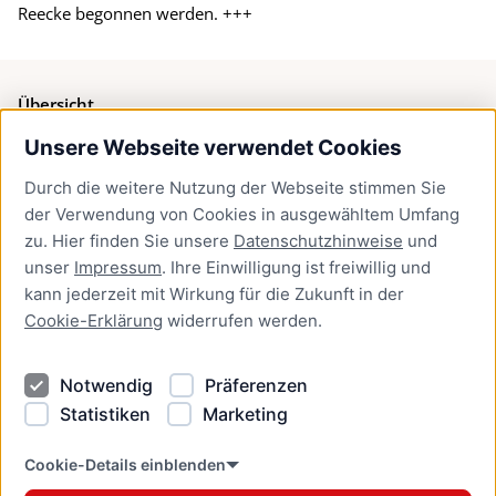
Reecke begonnen werden. +++
Übersicht
Unsere Webseite verwendet Cookies
Bürgerservice
Durch die weitere Nutzung der Webseite stimmen Sie
Presse
der Verwendung von Cookies in ausgewähltem Umfang
Newsletter Lübeck:kompakt
zu. Hier finden Sie unsere
Datenschutzhinweise
und
unser
Impressum
. Ihre Einwilligung ist freiwillig und
Kontakt
kann jederzeit mit Wirkung für die Zukunft in der
Cookie-Erklärung
widerrufen werden.
Kontakt
Impressum
Notwendig
Präferenzen
Datenschutzhinweise
Statistiken
Marketing
Barrierefreiheit
Cookie Erklärung
Cookie-Details einblenden