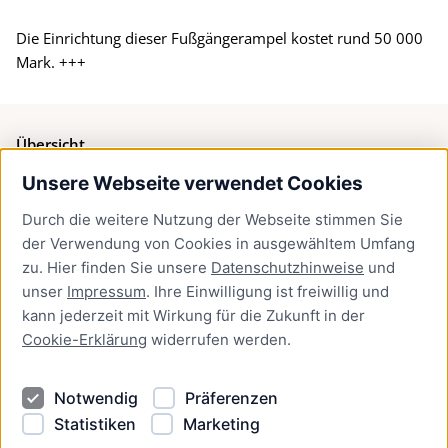
Die Einrichtung dieser Fußgängerampel kostet rund 50 000
Mark. +++
Übersicht
Unsere Webseite verwendet Cookies
Bürgerservice
Durch die weitere Nutzung der Webseite stimmen Sie
Presse
der Verwendung von Cookies in ausgewähltem Umfang
Newsletter Lübeck:kompakt
zu. Hier finden Sie unsere
Datenschutzhinweise
und
unser
Impressum
. Ihre Einwilligung ist freiwillig und
Kontakt
kann jederzeit mit Wirkung für die Zukunft in der
Cookie-Erklärung
widerrufen werden.
Kontakt
Impressum
Notwendig
Präferenzen
Datenschutzhinweise
Statistiken
Marketing
Barrierefreiheit