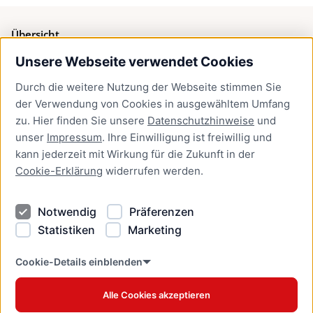
Übersicht
Unsere Webseite verwendet Cookies
Bürgerservice
Durch die weitere Nutzung der Webseite stimmen Sie
Presse
der Verwendung von Cookies in ausgewähltem Umfang
Newsletter Lübeck:kompakt
zu. Hier finden Sie unsere
Datenschutzhinweise
und
unser
Impressum
. Ihre Einwilligung ist freiwillig und
Kontakt
kann jederzeit mit Wirkung für die Zukunft in der
Cookie-Erklärung
widerrufen werden.
Kontakt
Impressum
Notwendig
Präferenzen
Datenschutzhinweise
Statistiken
Marketing
Barrierefreiheit
Cookie Erklärung
Cookie-Details einblenden
Alle Cookies akzeptieren
Offizielles Stadtportal © 2026