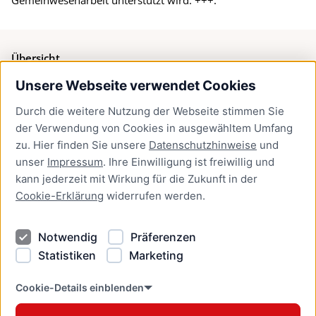
Übersicht
Unsere Webseite verwendet Cookies
Bürgerservice
Durch die weitere Nutzung der Webseite stimmen Sie
Presse
der Verwendung von Cookies in ausgewähltem Umfang
Newsletter Lübeck:kompakt
zu. Hier finden Sie unsere
Datenschutzhinweise
und
unser
Impressum
. Ihre Einwilligung ist freiwillig und
Kontakt
kann jederzeit mit Wirkung für die Zukunft in der
Cookie-Erklärung
widerrufen werden.
Kontakt
Impressum
Notwendig
Präferenzen
Datenschutzhinweise
Statistiken
Marketing
Barrierefreiheit
Cookie Erklärung
Cookie-Details einblenden