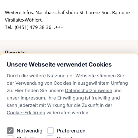
Weitere Infos: Nachbarschaftsbüro St. Lorenz Süd, Ramune
Virsilaite-Wöhlert,
Tel.: (0451) 479 38 36. .+++
Übersicht
Unsere Webseite verwendet Cookies
Bürgerservice
Durch die weitere Nutzung der Webseite stimmen Sie
Presse
der Verwendung von Cookies in ausgewähltem Umfang
Newsletter Lübeck:kompakt
zu. Hier finden Sie unsere
Datenschutzhinweise
und
unser
Impressum
. Ihre Einwilligung ist freiwillig und
Kontakt
kann jederzeit mit Wirkung für die Zukunft in der
Cookie-Erklärung
widerrufen werden.
Kontakt
Impressum
Notwendig
Präferenzen
Datenschutzhinweise