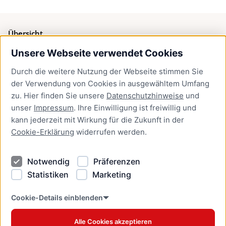
Übersicht
Unsere Webseite verwendet Cookies
Bürgerservice
Durch die weitere Nutzung der Webseite stimmen Sie
Presse
der Verwendung von Cookies in ausgewähltem Umfang
Newsletter Lübeck:kompakt
zu. Hier finden Sie unsere
Datenschutzhinweise
und
unser
Impressum
. Ihre Einwilligung ist freiwillig und
Kontakt
kann jederzeit mit Wirkung für die Zukunft in der
Cookie-Erklärung
widerrufen werden.
Kontakt
Impressum
Notwendig
Präferenzen
Datenschutzhinweise
Statistiken
Marketing
Barrierefreiheit
Cookie Erklärung
Cookie-Details einblenden
Alle Cookies akzeptieren