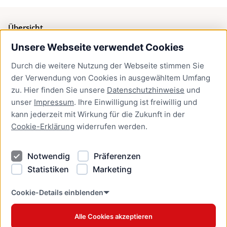
Übersicht
Unsere Webseite verwendet Cookies
Bürgerservice
Durch die weitere Nutzung der Webseite stimmen Sie
Presse
der Verwendung von Cookies in ausgewähltem Umfang
Newsletter Lübeck:kompakt
zu. Hier finden Sie unsere
Datenschutzhinweise
und
unser
Impressum
. Ihre Einwilligung ist freiwillig und
Kontakt
kann jederzeit mit Wirkung für die Zukunft in der
Cookie-Erklärung
widerrufen werden.
Kontakt
Impressum
Notwendig
Präferenzen
Datenschutzhinweise
Statistiken
Marketing
Barrierefreiheit
Cookie Erklärung
Cookie-Details einblenden
Alle Cookies akzeptieren
Offizielles Stadtportal © 2026