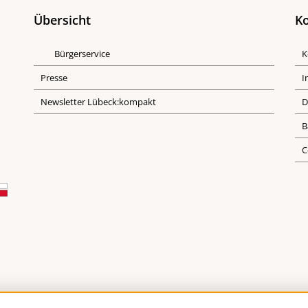
Übersicht
Ko
Bürgerservice
K
Presse
I
Newsletter Lübeck:kompakt
D
B
C