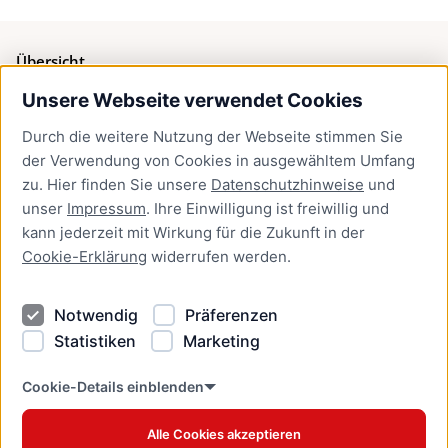
Übersicht
Unsere Webseite verwendet Cookies
Bürgerservice
Durch die weitere Nutzung der Webseite stimmen Sie
Presse
der Verwendung von Cookies in ausgewähltem Umfang
Newsletter Lübeck:kompakt
zu. Hier finden Sie unsere
Datenschutzhinweise
und
unser
Impressum
. Ihre Einwilligung ist freiwillig und
Kontakt
kann jederzeit mit Wirkung für die Zukunft in der
Cookie-Erklärung
widerrufen werden.
Kontakt
Impressum
Notwendig
Präferenzen
Datenschutzhinweise
Statistiken
Marketing
Barrierefreiheit
Cookie Erklärung
Cookie-Details einblenden
Alle Cookies akzeptieren
Offizielles Stadtportal © 2026